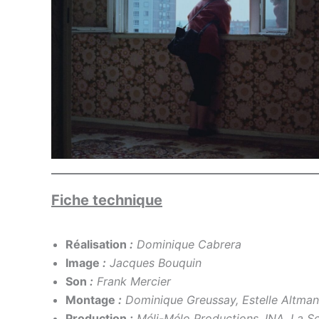
Fiche technique
Réalisation
:
Dominique Cabrera
Image
:
Jacques Bouquin
Son
:
Frank Mercier
Montage
:
Dominique Greussay, Estelle Altman
Production
:
Méli-Mélo Productions, INA, La S