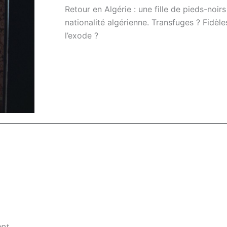
Retour en Algérie : une fille de pieds-noirs
nationalité algérienne. Transfuges ? Fidèles
l’exode ?
ept