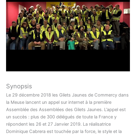
Synopsis
Le 29 décembre 2018 les Gilets Jaunes de Commercy dans
la Meuse lancent un appel sur internet à la première
Assemblée des Assemblées des Gilets Jaunes. L’appel est
un succès : plus de 300 délégués de toute la France y
répondent les 26 et 27 Janvier 2019. La réalisatrice
Dominique Cabrera est touchée par la force, le style et la