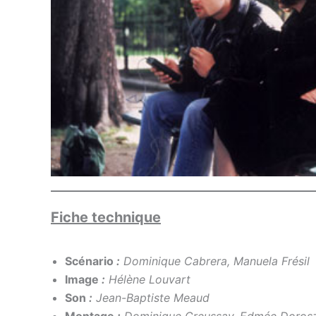
Fiche technique
Scénario
:
Dominique Cabrera, Manuela Frésil
Image
:
Hélène Louvart
Son
:
Jean-Baptiste Meaud
Montage
:
Dominique Greussay, Edmée Dorosz