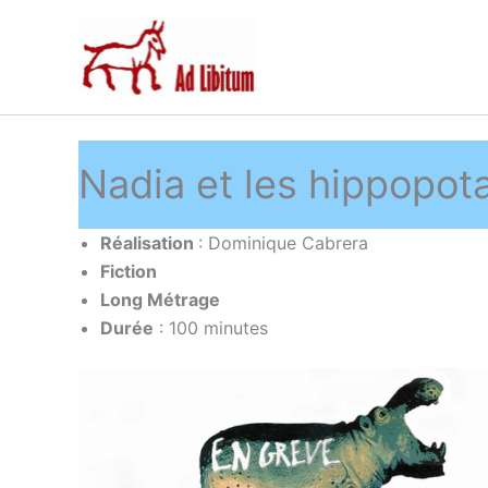
Aller
au
contenu
Nadia et les hippopo
Réalisation
: Dominique Cabrera
Fiction
Long Métrage
Durée
: 100 minutes