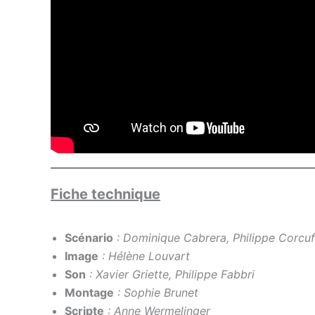
Fiche technique
Scénario
: Dominique Cabrera, Philippe Corcuf
Image
: Hélène Louvart
Son
: Xavier Griette, Philippe Fabbri
Montage
: Sophie Brunet
Scripte
: Anne Wermelinger