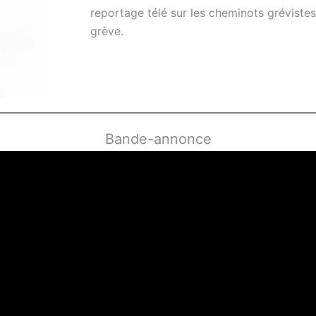
reportage télé sur les cheminots grévistes
grève.
Bande-annonce