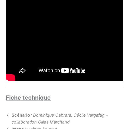
Fiche technique
Scénario
: Dominique Cabrera, Cécile Vargaftig –
collaboration Gilles Marchand
Image
: Hélène Louvart